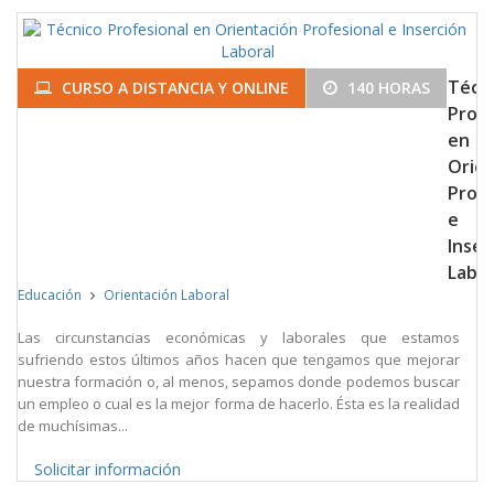
Técn
CURSO A DISTANCIA Y ONLINE
140 HORAS
Profe
en
Orie
Profe
e
Inser
Labor
Educación
Orientación Laboral
Las circunstancias económicas y laborales que estamos
sufriendo estos últimos años hacen que tengamos que mejorar
nuestra formación o, al menos, sepamos donde podemos buscar
un empleo o cual es la mejor forma de hacerlo. Ésta es la realidad
de muchísimas...
Solicitar información