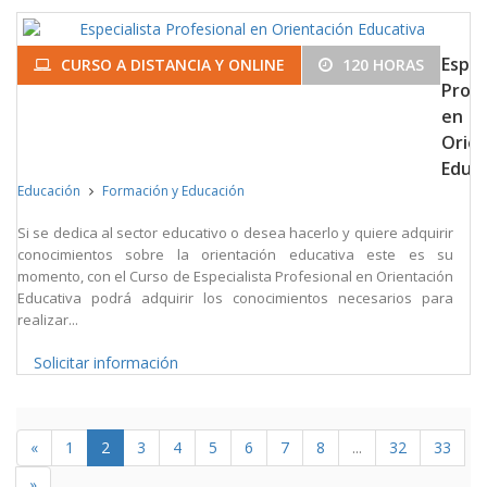
Espec
CURSO A DISTANCIA Y ONLINE
120 HORAS
Profe
en
Orie
Educa
Educación
Formación y Educación
Si se dedica al sector educativo o desea hacerlo y quiere adquirir
conocimientos sobre la orientación educativa este es su
momento, con el Curso de Especialista Profesional en Orientación
Educativa podrá adquirir los conocimientos necesarios para
realizar...
Solicitar información
«
1
2
3
4
5
6
7
8
...
32
33
»