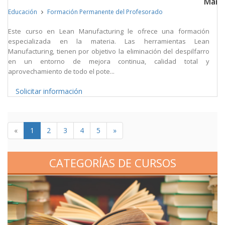
Manu
Educación
Formación Permanente del Profesorado
Este curso en Lean Manufacturing le ofrece una formación
especializada en la materia. Las herramientas Lean
Manufacturing, tienen por objetivo la eliminación del despilfarro
en un entorno de mejora continua, calidad total y
aprovechamiento de todo el pote...
Solicitar información
«
1
2
3
4
5
»
CATEGORÍAS DE CURSOS