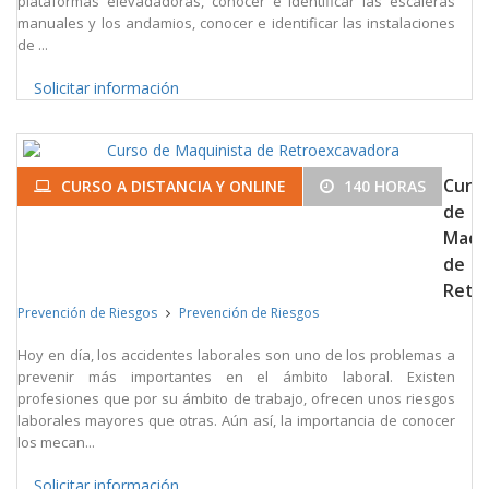
plataformas elevadadoras, conocer e identificar las escaleras
manuales y los andamios, conocer e identificar las instalaciones
de ...
Solicitar información
Curs
CURSO A DISTANCIA Y ONLINE
140 HORAS
de
Maqu
de
Retr
Prevención de Riesgos
Prevención de Riesgos
Hoy en día, los accidentes laborales son uno de los problemas a
prevenir más importantes en el ámbito laboral. Existen
profesiones que por su ámbito de trabajo, ofrecen unos riesgos
laborales mayores que otras. Aún así, la importancia de conocer
los mecan...
Solicitar información