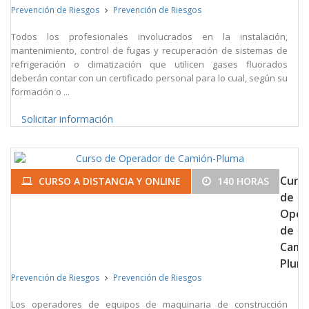
Prevención de Riesgos
Prevención de Riesgos
Todos los profesionales involucrados en la instalación,
mantenimiento, control de fugas y recuperación de sistemas de
refrigeración o climatización que utilicen gases fluorados
deberán contar con un certificado personal para lo cual, según su
formación o ...
Solicitar información
Curs
CURSO A DISTANCIA Y ONLINE
140 HORAS
de
Oper
de
Cami
Plum
Prevención de Riesgos
Prevención de Riesgos
Los operadores de equipos de maquinaria de construcción