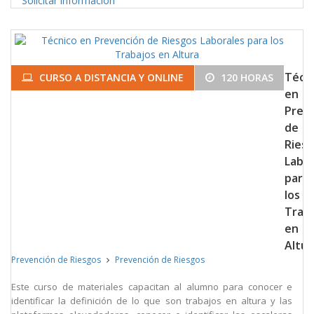
Solicitar información
Técn
CURSO A DISTANCIA Y ONLINE
120 HORAS
en
Prev
de
Ries
Labor
para
los
Trab
en
Altur
Prevención de Riesgos
Prevención de Riesgos
Este curso de materiales capacitan al alumno para conocer e
identificar la definición de lo que son trabajos en altura y las