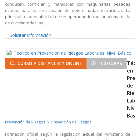
conducen, controlan y maniobran con maquinarias pesadas
usadas para la construcción de determinadas estructuras. La
principal responsabilidad de un operador de camión-pluma es la
de cumplir todas las...
Solicitar información
Técn
CURSO A DISTANCIA Y ONLINE
100 HORAS
en
Prev
de
Ries
Labor
Nivel
Básic
Prevención de Riesgos
Prevención de Riesgos
Formación oficial según la legislación actual del Ministerio de