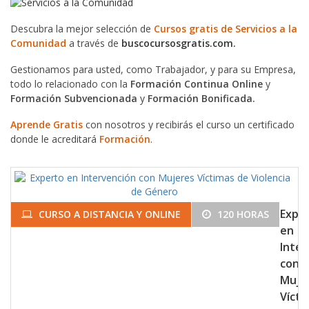
Descubra la mejor selección de
Cursos gratis de Servicios a la
Comunidad
a través de
buscocursosgratis.com.
Gestionamos para usted, como Trabajador, y para su Empresa,
todo lo relacionado con la
Formación Continua Online
y
Formación Subvencionada
y
Formación Bonificada.
Aprende Gratis
con nosotros y recibirás el curso un certificado
donde le acreditará
Formación
.
Expe
CURSO A DISTANCIA Y ONLINE
120 HORAS
en
Inter
con
Muje
Vícti