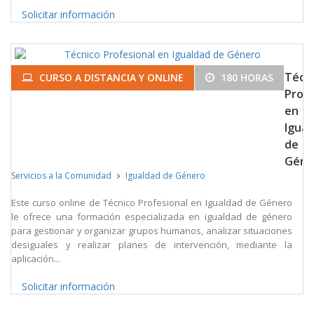
Solicitar información
Técn
CURSO A DISTANCIA Y ONLINE
180 HORAS
Profe
en
Igual
de
Géne
Servicios a la Comunidad
Igualdad de Género
Este curso online de Técnico Profesional en Igualdad de Género
le ofrece una formación especializada en igualdad de género
para gestionar y organizar grupos humanos, analizar situaciones
desiguales y realizar planes de intervención, mediante la
aplicación...
Solicitar información