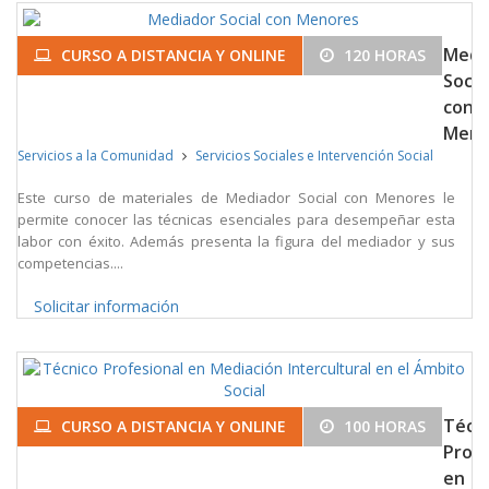
Medi
CURSO A DISTANCIA Y ONLINE
120 HORAS
Socia
con
Meno
Servicios a la Comunidad
Servicios Sociales e Intervención Social
Este curso de materiales de Mediador Social con Menores le
permite conocer las técnicas esenciales para desempeñar esta
labor con éxito. Además presenta la figura del mediador y sus
competencias....
Solicitar información
Técn
CURSO A DISTANCIA Y ONLINE
100 HORAS
Profe
en