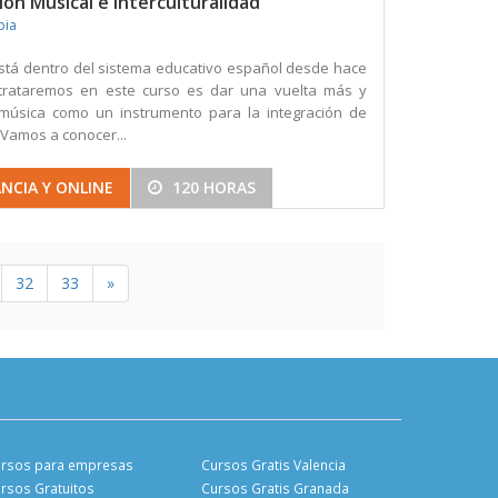
ón Musical e Interculturalidad
pia
stá dentro del sistema educativo español desde hace
trataremos en este curso es dar una vuelta más y
a música como un instrumento para la integración de
 Vamos a conocer...
NCIA Y ONLINE
120 HORAS
32
33
»
rsos para empresas
Cursos Gratis Valencia
rsos Gratuitos
Cursos Gratis Granada