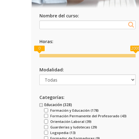
Nombre del curso:
Horas:
0
200
Modalidad:
Categorías:
Educación (
328
)
Formación y Educación (
178
)
Formación Permanente del Profesorado (
43
)
Orientación Laboral (
39
)
Guarderías y ludotecas (
29
)
Logopedia (
13
)
Formador de Formadores (
9
)