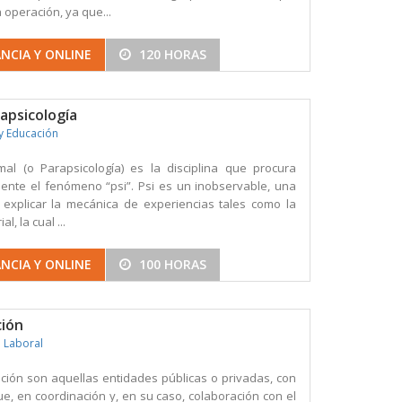
 operación, ya que...
NCIA Y ONLINE
120 HORAS
rapsicología
y Educación
mal (o Parapsicología) es la disciplina que procura
ente el fenómeno “psi”. Psi es un inobservable, una
 explicar la mecánica de experiencias tales como la
, la cual ...
NCIA Y ONLINE
100 HORAS
ción
n Laboral
ción son aquellas entidades públicas o privadas, con
ue, en coordinación y, en su caso, colaboración con el