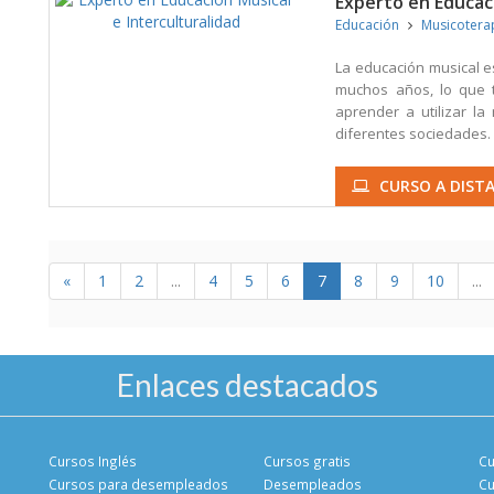
Experto en Educaci
Educación
Musicotera
La educación musical e
muchos años, lo que 
aprender a utilizar l
diferentes sociedades.
CURSO A DISTA
«
1
2
...
4
5
6
7
8
9
10
...
Enlaces destacados
Cursos Inglés
Cursos gratis
Cu
Cursos para desempleados
Desempleados
Cu