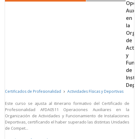
Oper
Auxil
en
la
Orga
de
Activ
y
Func
de
Insta
Depo
Certificados de Profesionalidad
Actividades Físicas y Deportivas
Este curso se ajusta al itinerario formativo del Certificado de
Profesionalidad AFDA0511 Operaciones Auxiliares en la
Organización de Actividades y Funcionamiento de Instalaciones
Deportivas, certificando el haber superado las distintas Unidades
de Compet...