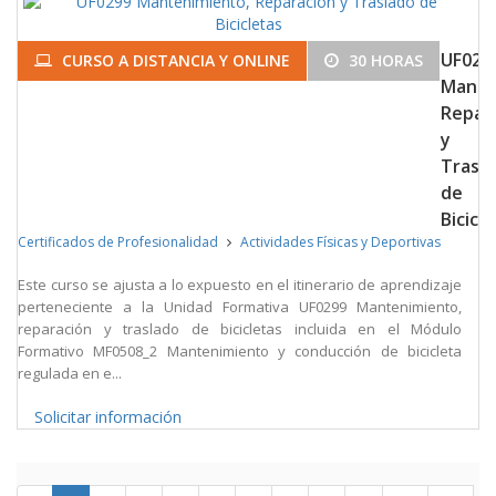
UF029
CURSO A DISTANCIA Y ONLINE
30 HORAS
Mante
Repar
y
Trasl
de
Bicicl
Certificados de Profesionalidad
Actividades Físicas y Deportivas
Este curso se ajusta a lo expuesto en el itinerario de aprendizaje
perteneciente a la Unidad Formativa UF0299 Mantenimiento,
reparación y traslado de bicicletas incluida en el Módulo
Formativo MF0508_2 Mantenimiento y conducción de bicicleta
regulada en e...
Solicitar información