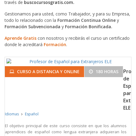
través de
buscocursosgratis.com.
Gestionamos para usted, como Trabajador, y para su Empresa,
todo lo relacionado con la
Formación Continua Online
y
Formación Subvencionada
y
Formación Bonificada.
Aprende Gratis
con nosotros y recibirás el curso un certificado
donde le acreditará
Formación
.
Prof
CURSO A DISTANCIA Y ONLINE
180 HORAS
de
Espa
para
Extra
ELE
Idiomas
Español
El objetivo principal de este curso consiste en que los alumnos
aprendices de español como lengua extranjera adquieran los