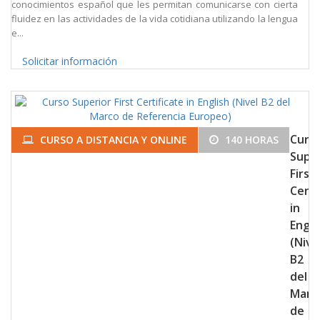
conocimientos español que les permitan comunicarse con cierta
fluidez en las actividades de la vida cotidiana utilizando la lengua
e...
Solicitar información
Curs
CURSO A DISTANCIA Y ONLINE
140 HORAS
Super
First
Certi
in
Engli
(Nive
B2
del
Marc
de