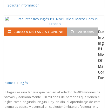
Solicitar información
Curs
CURSO A DISTANCIA Y ONLINE
120 HORAS
Inten
Inglé
B1.
Nivel
Oficia
Marc
Com
Euro
Idiomas
Inglés
El Inglés es una lengua que hablan alrededor de 400 millones de
nativos y adicionalmente 500 millones de personas que tienen el
inglés como segunda lengua. Hoy en día, el aprendizaje de este
idioma es básico y esencial en cualquier ámbito profesional. A ...