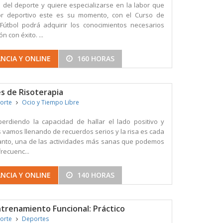
o del deporte y quiere especializarse en la labor que
r deportivo este es su momento, con el Curso de
Fútbol podrá adquirir los conocimientos necesarios
n con éxito. ...
NCIA Y ONLINE
160 HORAS
s de Risoterapia
porte
Ocio y Tiempo Libre
rdiendo la capacidad de hallar el lado positivo y
os vamos llenando de recuerdos serios y la risa es cada
tanto, una de las actividades más sanas que podemos
frecuenc...
NCIA Y ONLINE
140 HORAS
ntrenamiento Funcional: Práctico
porte
Deportes