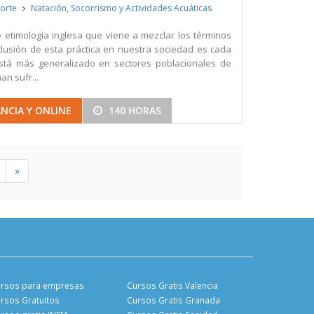
porte
Natación, Socorrismo y Actividades Acuáticas
e etimología inglesa que viene a mezclar los términos
 inclusión de esta práctica en nuestra sociedad es cada
stá más generalizado en sectores poblacionales de
n sufr...
NCIA Y ONLINE
140 HORAS
»
rsos para empresas
Cursos Gratis Valencia
rsos Gratuitos
Cursos Gratis Granada