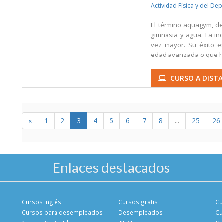
Actividad Física y del De
El término aquagym, d
gimnasia y agua. La
vez mayor. Su éxito e
edad avanzada o que ha
CURSO A DISTA
«
1
2
3
4
5
6
7
8
...
25
26
Enlaces destacados
Cursos Inglés
Cursos gratis
Cu
Cursos para desempleados
Desempleados
Cu