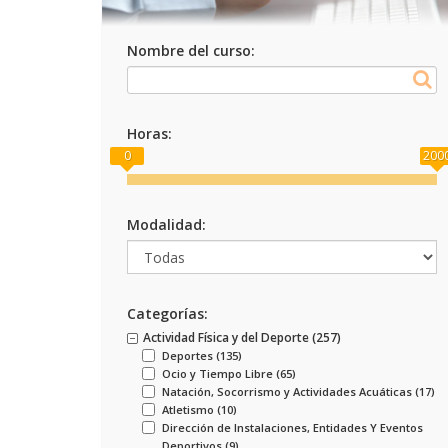
Nombre del curso:
Horas:
0
200
Modalidad:
Categorías:
Actividad Física y del Deporte (
257
)
Deportes (
135
)
Ocio y Tiempo Libre (
65
)
Natación, Socorrismo y Actividades Acuáticas (
17
)
Atletismo (
10
)
Dirección de Instalaciones, Entidades Y Eventos
Deportivos (
9
)