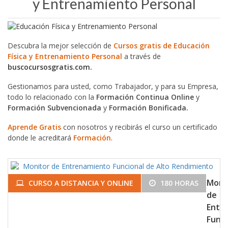
y Entrenamiento Personal
Descubra la mejor selección de
Cursos gratis de Educación
Física y Entrenamiento Personal
a través de
buscocursosgratis.com.
Gestionamos para usted, como Trabajador, y para su Empresa,
todo lo relacionado con la
Formación Continua Online
y
Formación Subvencionada
y
Formación Bonificada.
Aprende Gratis
con nosotros y recibirás el curso un certificado
donde le acreditará
Formación
.
Moni
CURSO A DISTANCIA Y ONLINE
180 HORAS
de
Entr
Funci