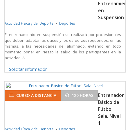
Entrenamient
en
Suspensión
Actividad Física y del Deporte
Deportes
El entrenamiento en suspensión se realizará por profesionales
que deben adaptar las clases y los esfuerzos requeridos, en las
mismas, a las necesidades del alumnado, evitando en todo
momento poner en riesgo la salud de los participantes en la
actividad. A...
Solicitar información
Entrenador
CURSO A DISTANCIA
120 HORAS
Básico de
Fútbol
Sala. Nivel
1
Actividad Física y del Deporte
Deportes