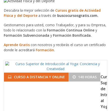
Descubra la mejor selección de
Cursos gratis de Actividad
Física y del Deporte
a través de
buscocursosgratis.com.
Gestionamos para usted, como Trabajador, y para su Empresa,
todo lo relacionado con la
Formación Continua Online
y
Formación Subvencionada
y
Formación Bonificada.
Aprende Gratis
con nosotros y recibirás el curso un certificado
donde le acreditará
Formación
.
Curs
CURSO A DISTANCIA Y ONLINE
140 HORAS
Super
de
Intro
al
Yoga