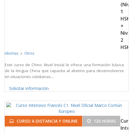
(Nive
1
HSK
+
Nivel
2
HSK)
Idiomas
Otros
Este curso de Chino. Nivel Inicial le ofrece una formación básica
de la lengua China que capacita al alumno para desenvolverse
en situaciones cotidianas....
Solicitar información
Curs
CURSO A DISTANCIA Y ONLINE
120 HORAS
Inten