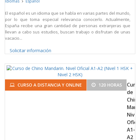
Idiomas
Español
El español es un idioma que se habla en varias partes del mundo,
por lo que toma especial relevancia conocerlo. Actualmente,
España recibe una gran cantidad de personas extranjeras que
llevan a cabo sus estudios, buscan trabajo o disfrutan de unas
vacacio...
Solicitar información
Curs
CURSO A DISTANCIA Y ONLINE
120 HORAS
de
Chin
Mand
Nivel
Oficia
A1-
A2