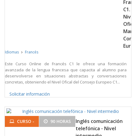
Fran
C1.
Nivel
Oficia
Marc
Com
Euro
Idiomas
Francés
Este Curso Online de Francés C1 le ofrece una formación
avanzada de la lengua francesa que capacita al alumno para
desenvolverse en situaciones abstractas y conversaciones
concretas, obteniendo el Nivel Ofical del Consejo Europeo C1...
Solicitar información
Inglés comunicación
CURSO -
90 HORAS
telefónica - Nivel
intermedio