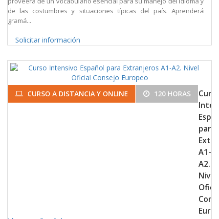
proveerá de un vocabulario esencial para su manejo del idioma y
de las costumbres y situaciones típicas del país. Aprenderá
gramá...
Solicitar información
Curs
CURSO A DISTANCIA Y ONLINE
120 HORAS
Inten
Espa
para
Extra
A1-
A2.
Nivel
Oficia
Cons
Euro