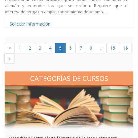
alemán y entender las que se reciben. Requiere que el
interesado tenga un amplio conocimiento del idioma....
Solicitar información
«
1
2
3
4
5
6
7
8
...
15
16
»
CATEGORÍAS DE CURSOS
Descubre nuestra oferta formativa de Cursos Gratis para