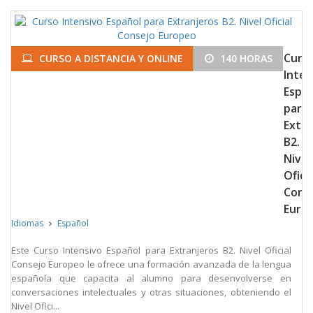
Curs
CURSO A DISTANCIA Y ONLINE
140 HORAS
Inten
Espa
para
Extra
B2.
Nivel
Oficia
Cons
Euro
Idiomas
Español
Este Curso Intensivo Español para Extranjeros B2. Nivel Oficial
Consejo Europeo le ofrece una formación avanzada de la lengua
española que capacita al alumno para desenvolverse en
conversaciones intelectuales y otras situaciones, obteniendo el
Nivel Ofici...