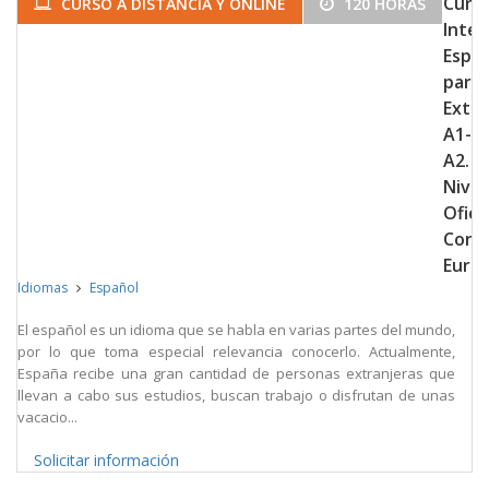
Curs
CURSO A DISTANCIA Y ONLINE
120 HORAS
Inten
Espa
para
Extra
A1-
A2.
Nivel
Oficia
Cons
Euro
Idiomas
Español
El español es un idioma que se habla en varias partes del mundo,
por lo que toma especial relevancia conocerlo. Actualmente,
España recibe una gran cantidad de personas extranjeras que
llevan a cabo sus estudios, buscan trabajo o disfrutan de unas
vacacio...
Solicitar información