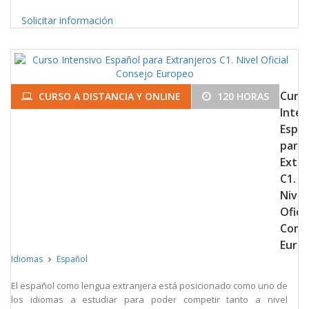
Solicitar información
Curs
CURSO A DISTANCIA Y ONLINE
120 HORAS
Inten
Espa
para
Extra
C1.
Nivel
Oficia
Cons
Euro
Idiomas
Español
El español como lengua extranjera está posicionado como uno de
los idiomas a estudiar para poder competir tanto a nivel