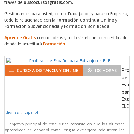
través de
buscocursosgratis.com.
Gestionamos para usted, como Trabajador, y para su Empresa,
todo lo relacionado con la
Formación Continua Online
y
Formación Subvencionada
y
Formación Bonificada.
Aprende Gratis
con nosotros y recibirás el curso un certificado
donde le acreditará
Formación
.
Prof
CURSO A DISTANCIA Y ONLINE
180 HORAS
de
Espa
para
Extra
ELE
Idiomas
Español
El objetivo principal de este curso consiste en que los alumnos
aprendices de español como lengua extranjera adquieran los