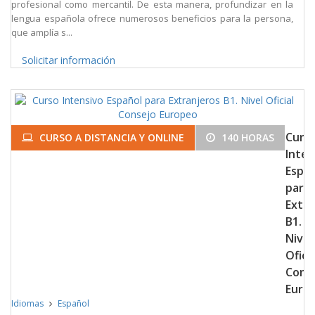
profesional como mercantil. De esta manera, profundizar en la
lengua española ofrece numerosos beneficios para la persona,
que amplía s...
Solicitar información
Curs
CURSO A DISTANCIA Y ONLINE
140 HORAS
Inten
Espa
para
Extra
B1.
Nivel
Oficia
Cons
Euro
Idiomas
Español