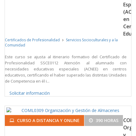
Espec
(ACN
en
Cent
Educa
Certificados de Profesionalidad
Servicios Socioculturales y a la
Comunidad
Este curso se ajusta al itinerario formativo del Certificado de
Profesionalidad SSCE0112 Atención al alumnado con
necesidades educativas especiales (ACNEE) en centros
educativos, certificando el haber superado las distintas Unidades
de Competencia en él i...
Solicitar información
COML
CURSO A DISTANCIA Y ONLINE
390 HORAS
Orga
y