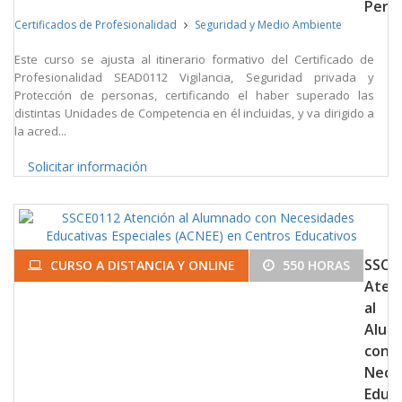
Pers
Certificados de Profesionalidad
Seguridad y Medio Ambiente
Este curso se ajusta al itinerario formativo del Certificado de
Profesionalidad SEAD0112 Vigilancia, Seguridad privada y
Protección de personas, certificando el haber superado las
distintas Unidades de Competencia en él incluidas, y va dirigido a
la acred...
Solicitar información
SSCE
CURSO A DISTANCIA Y ONLINE
550 HORAS
Aten
al
Alum
con
Nece
Educa