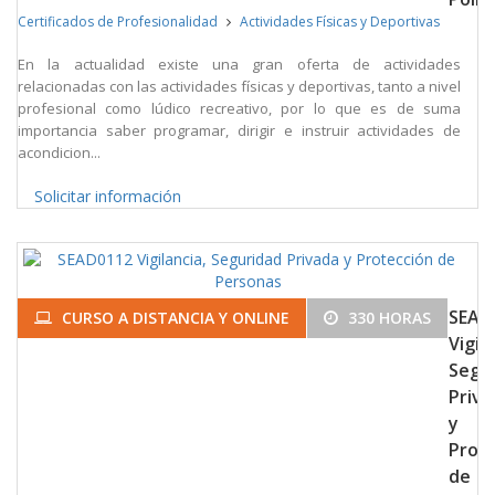
Certificados de Profesionalidad
Actividades Físicas y Deportivas
En la actualidad existe una gran oferta de actividades
relacionadas con las actividades físicas y deportivas, tanto a nivel
profesional como lúdico recreativo, por lo que es de suma
importancia saber programar, dirigir e instruir actividades de
acondicion...
Solicitar información
SEAD
CURSO A DISTANCIA Y ONLINE
330 HORAS
Vigila
Segu
Priva
y
Prot
de