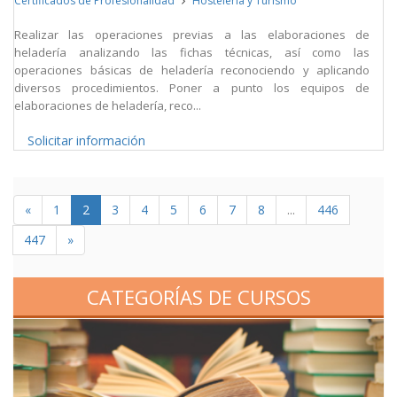
Certificados de Profesionalidad
Hostelería y Turismo
Realizar las operaciones previas a las elaboraciones de
heladería analizando las fichas técnicas, así como las
operaciones básicas de heladería reconociendo y aplicando
diversos procedimientos. Poner a punto los equipos de
elaboraciones de heladería, reco...
Solicitar información
«
1
2
3
4
5
6
7
8
...
446
447
»
CATEGORÍAS DE CURSOS