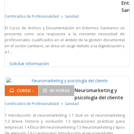
Ento
Sanit
Certificados de Profesionalidad
Sanidad
El Curso de Archivo y Documentación en Entornos Sanitarios se
presenta como una respuesta a la creciente necesidad de
profesionales cualificados en el ámbito de la gestión documental
en el sector sanitario, un área en auge debido a la digitalización y
a l...
Solicitar información
Neuromarketing y
CURSO -
60 HORAS
psicología del cliente
Certificados de Profesionalidad
Sanidad
1 Introducción al neuromarketing 1.1 Qué es el neuromarketing
1.2 Breve historia y evolución 1.3 Aplicaciones prácticas para
empresas 1.4 Ética del neuromarketing 1.5 Neuromarketing y tipos
de atención 1.6 Cuestionario: Introducción al neuromarketin...