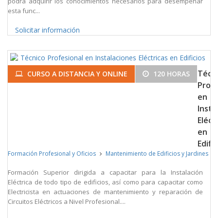
podrá adquirir los conocimientos necesarios para desempeñar
esta func...
Solicitar información
Técn
CURSO A DISTANCIA Y ONLINE
120 HORAS
Profe
en
Insta
Eléct
en
Edific
Formación Profesional y Oficios
Mantenimiento de Edificios y Jardines
Formación Superior dirigida a capacitar para la Instalación
Eléctrica de todo tipo de edificios, así como para capacitar como
Electricista en actuaciones de mantenimiento y reparación de
Circuitos Eléctricos a Nivel Profesional....