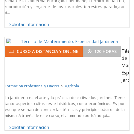
rama de la zootecnia encargada del manejo técnico de la cría,
reproducción y engorde de los caracoles terrestres para lograr
d...
Solicitar información
Técn
CURSO A DISTANCIA Y ONLINE
120 HORAS
de
Mant
Espec
Jardi
Formación Profesional y Oficios
Agrícola
La jardinería es el arte y la práctica de cultivar los jardines. Tiene
tanto aspectos culturales e históricos, como económicos. Es por
eso que se han de conocer las técnicas y principios básicos de la
misma. A través de este curso, el alumnado podrá adqui...
Solicitar información