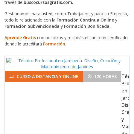
través de
buscocursosgratis.com.
Gestionamos para usted, como Trabajador, y para su Empresa,
todo lo relacionado con la
Formación Continua Online
y
Formación Subvencionada
y
Formación Bonificada.
Aprende Gratis
con nosotros y recibirás el curso un certificado
donde le acreditará
Formación
.
Técn
CURSO A DISTANCIA Y ONLINE
120 HORAS
Profe
en
Jardi
Diseñ
Crea
y
Mant
de