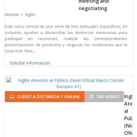
meeting and
negotiating
Idiomas
Inglés
Este curso consta de una serie de tres manuales específicos. En
conjunto, ayudan a desarrollar las destrezas necesarias para
participar en reuniones, realizar las correspondientes
presentaciones de productos y negociar las condiciones que le
sean más favo...
Solicitar información
Inglé
CURSO A DISTANCIA Y ONLINE
160 HORAS
Aten
al
Públi
(Nive
Oficia