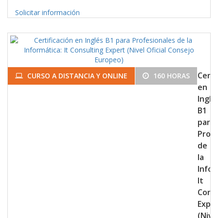
Solicitar información
Certi
CURSO A DISTANCIA Y ONLINE
160 HORAS
en
Inglé
B1
para
Profe
de
la
Infor
It
Consu
Expe
(Nive