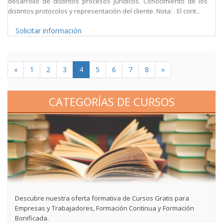
desarrollo de distintos procesos jurídicos. Conocimiento de los
distintos protocolos y representación del cliente. Nota: . El cont...
Solicitar información
«
1
2
3
4
5
6
7
8
»
CATEGORÍAS DE CURSOS
Descubre nuestra oferta formativa de Cursos Gratis para
Empresas y Trabajadores, Formación Continua y Formación
Bonificada.