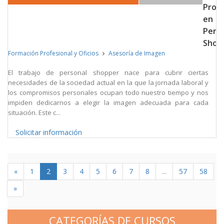
Profe
en
Pers
Shop
Formación Profesional y Oficios
Asesoría de Imagen
El trabajo de personal shopper nace para cubrir ciertas
necesidades de la sociedad actual en la que la jornada laboral y
los compromisos personales ocupan todo nuestro tiempo y nos
impiden dedicarnos a elegir la imagen adecuada para cada
situación. Este c...
Solicitar información
«
1
2
3
4
5
6
7
8
...
57
58
»
CATEGORÍAS DE CURSOS