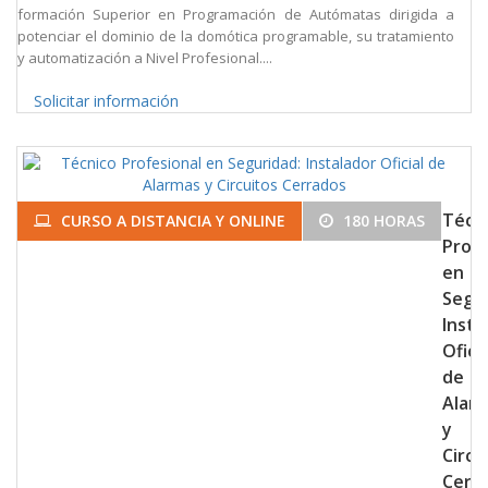
formación Superior en Programación de Autómatas dirigida a
potenciar el dominio de la domótica programable, su tratamiento
y automatización a Nivel Profesional....
Solicitar información
Técn
CURSO A DISTANCIA Y ONLINE
180 HORAS
Profe
en
Segur
Insta
Oficia
de
Alar
y
Circu
Cerr