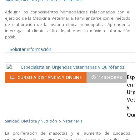
Adquirir los conocimientos homeopáticos relacionados con el
ejercicio de la Medicina Veterinaria. Familiarizarse con el método
de elaboración de la historia clínica homeopática. Aprender a
interrogar al cliente a fin de obtener la máxima información
posib...
Solicitar información
Espec
CURSO A DISTANCIA Y ONLINE
140 HORAS
en
Urge
Veter
y
Quir
Sanidad, Dietética y Nutrición
Veterinaria
La proliferación de mascotas y el aumento de cuidados
sistemáticos de las mismas (nutrición, vacunas, esterilización,