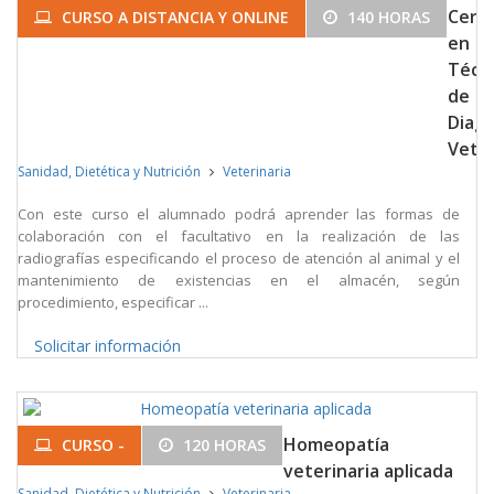
Certi
CURSO A DISTANCIA Y ONLINE
140 HORAS
en
Técn
de
Diagn
Veter
Sanidad, Dietética y Nutrición
Veterinaria
Con este curso el alumnado podrá aprender las formas de
colaboración con el facultativo en la realización de las
radiografías especificando el proceso de atención al animal y el
mantenimiento de existencias en el almacén, según
procedimiento, especificar ...
Solicitar información
Homeopatía
CURSO -
120 HORAS
veterinaria aplicada
Sanidad, Dietética y Nutrición
Veterinaria