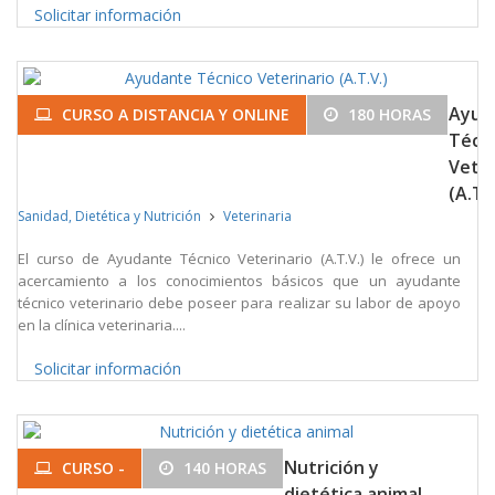
Solicitar información
Ayud
CURSO A DISTANCIA Y ONLINE
180 HORAS
Técn
Veter
(A.T.V
Sanidad, Dietética y Nutrición
Veterinaria
El curso de Ayudante Técnico Veterinario (A.T.V.) le ofrece un
acercamiento a los conocimientos básicos que un ayudante
técnico veterinario debe poseer para realizar su labor de apoyo
en la clínica veterinaria....
Solicitar información
Nutrición y
CURSO -
140 HORAS
dietética animal