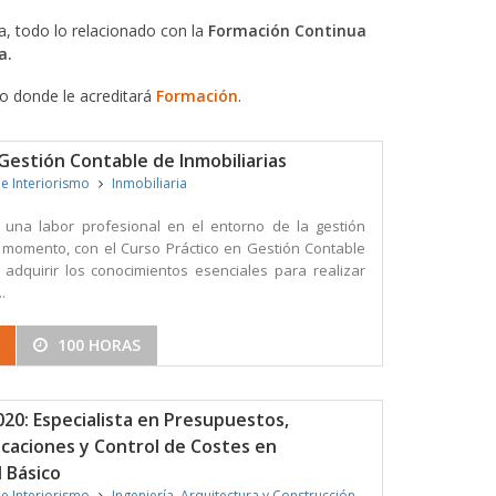
, todo lo relacionado con la
Formación Continua
a.
do donde le acreditará
Formación
.
Gestión Contable de Inmobiliarias
 e Interiorismo
Inmobiliaria
una labor profesional en el entorno de la gestión
u momento, con el Curso Práctico en Gestión Contable
 adquirir los conocimientos esenciales para realizar
.
100 HORAS
20: Especialista en Presupuestos,
icaciones y Control de Costes en
 Básico
 e Interiorismo
Ingeniería, Arquitectura y Construcción