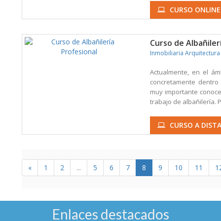
CURSO ONLINE
Curso de Albañiler
Inmobiliaria Arquitectura
Actualmente, en el ámb
concretamente dentro 
muy importante conocer
trabajo de albañilería. 
CURSO A DISTA
«
1
2
...
5
6
7
8
9
10
11
1
Enlaces destacados