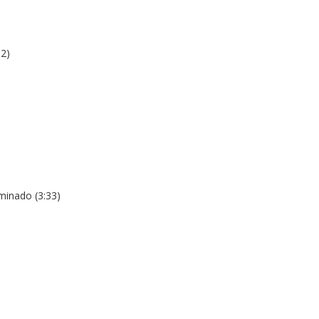
52)
minado (3:33)