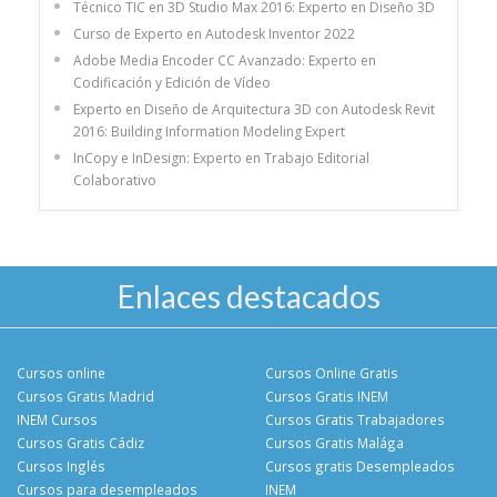
Técnico TIC en 3D Studio Max 2016: Experto en Diseño 3D
Curso de Experto en Autodesk Inventor 2022
Adobe Media Encoder CC Avanzado: Experto en
Codificación y Edición de Vídeo
Experto en Diseño de Arquitectura 3D con Autodesk Revit
2016: Building Information Modeling Expert
InCopy e InDesign: Experto en Trabajo Editorial
Colaborativo
Enlaces destacados
Cursos online
Cursos Online Gratis
Cursos Gratis Madrid
Cursos Gratis INEM
INEM Cursos
Cursos Gratis Trabajadores
Cursos Gratis Cádiz
Cursos Gratis Malága
Cursos Inglés
Cursos gratis Desempleados
Cursos para desempleados
INEM