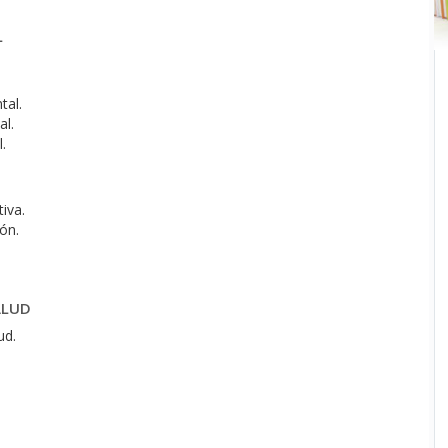
L
tal.
al.
.
iva.
ón.
ALUD
ud.